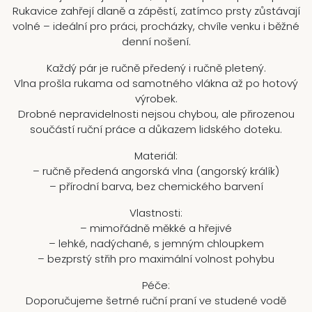
Rukavice zahřejí dlaně a zápěstí, zatímco prsty zůstávají
volné – ideální pro práci, procházky, chvíle venku i běžné
denní nošení.
Každý pár je ručně předený i ručně pletený.
Vlna prošla rukama od samotného vlákna až po hotový
výrobek.
Drobné nepravidelnosti nejsou chybou, ale přirozenou
součástí ruční práce a důkazem lidského doteku.
Materiál:
– ručně předená angorská vlna (angorský králík)
– přírodní barva, bez chemického barvení
Vlastnosti:
– mimořádně měkké a hřejivé
– lehké, nadýchané, s jemným chloupkem
– bezprstý střih pro maximální volnost pohybu
Péče:
Doporučujeme šetrné ruční praní ve studené vodě