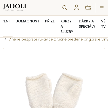
EČENÍ
DOMÁCNOST
PŘÍZE
KURZY
DÁRKY A
VŠE
A
SPECIÁLY
TVO
SLUŽBY
Úvod
Rukavice
Vlněné bezprsté rukavice z ručně předené angorské vln