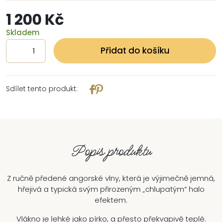
1 200 Kč
Skladem
Přidat do košíku
Sdílet tento produkt:
Popis produktu
Z ručně předené angorské vlny, která je výjimečně jemná,
hřejivá a typická svým přirozeným „chlupatým“ halo
efektem.
Vlákno je lehké jako pírko, a přesto překvapivě teplé.