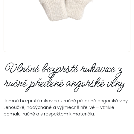
Vlněné bezprsté rukavice z
ručně předené angorské vlny
Jemné bezprsté rukavice z ručně předené angorské vlny.
Lehoučké, nadýchané a výjimečně hřejivé – vzniklé
pomalu, ručně a s respektem k materiálu.