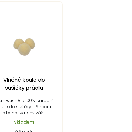
Vlněné koule do
sušičky prádla
trné, tiché a 100% přírodní
oule do sušičky. Přírodní
alternativa k aviváži i
tenisákům.Vlněné…
Skladem