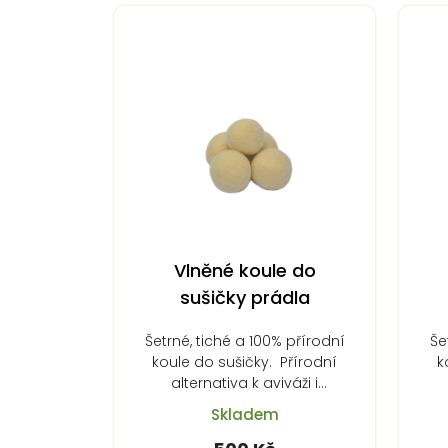
Vlněné koule do
sušičky prádla
Šetrné, tiché a 100% přírodní
Še
koule do sušičky. Přírodní
k
alternativa k aviváži i
tenisákům.Vlněné…
Skladem