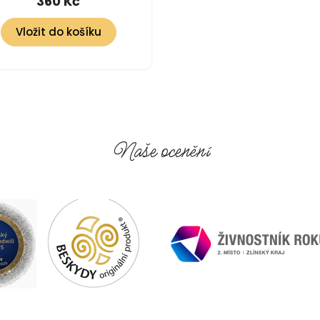
360 Kč
Vložit do košíku
Naše ocenění