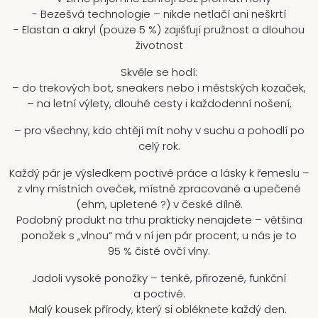
- Bezešvá technologie – nikde netlačí ani neškrtí
- Elastan a akryl (pouze 5 %) zajišťují pružnost a dlouhou
životnost
Skvěle se hodí:
– do trekových bot, sneakers nebo i městských kozaček,
– na letní výlety, dlouhé cesty i každodenní nošení,
– pro všechny, kdo chtějí mít nohy v suchu a pohodlí po
celý rok.
Každý pár je výsledkem poctivé práce a lásky k řemeslu –
z vlny místních oveček, místně zpracované a upečené
(ehm, upletené ?) v české dílně.
Podobný produkt na trhu prakticky nenajdete – většina
ponožek s „vlnou“ má v ní jen pár procent, u nás je to
95 % čisté ovčí vlny.
Jadoli vysoké ponožky – tenké, přirozené, funkční
a poctivé.
Malý kousek přírody, který si obléknete každý den.