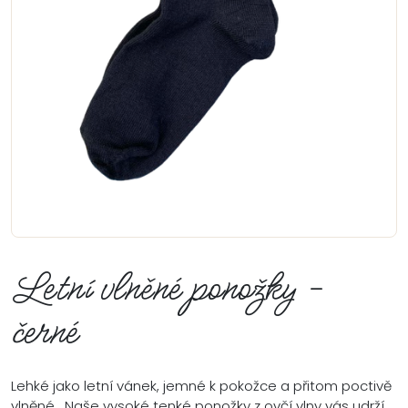
Letní vlněné ponožky -
černé
Lehké jako letní vánek, jemné k pokožce a přitom poctivě
vlněné. Naše vysoké tenké ponožky z ovčí vlny vás udrží