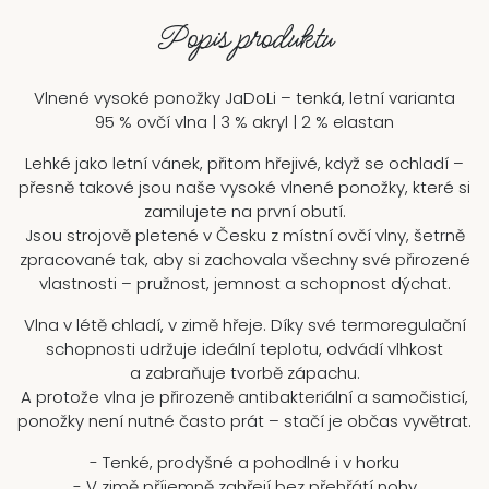
Popis produktu
Vlnené vysoké ponožky JaDoLi – tenká, letní varianta
95 % ovčí vlna | 3 % akryl | 2 % elastan
Lehké jako letní vánek, přitom hřejivé, když se ochladí –
přesně takové jsou naše vysoké vlnené ponožky, které si
zamilujete na první obutí.
Jsou strojově pletené v Česku z místní ovčí vlny, šetrně
zpracované tak, aby si zachovala všechny své přirozené
vlastnosti – pružnost, jemnost a schopnost dýchat.
Vlna v létě chladí, v zimě hřeje. Díky své termoregulační
schopnosti udržuje ideální teplotu, odvádí vlhkost
a zabraňuje tvorbě zápachu.
A protože vlna je přirozeně antibakteriální a samočisticí,
ponožky není nutné často prát – stačí je občas vyvětrat.
- Tenké, prodyšné a pohodlné i v horku
- V zimě příjemně zahřejí bez přehřátí nohy