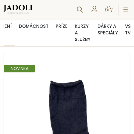
EČENÍ
DOMÁCNOST
PŘÍZE
KURZY
DÁRKY A
VŠE
A
SPECIÁLY
TVO
SLUŽBY
Úvod
Ponožky
Letní vlněné ponožky - černé
NOVINKA